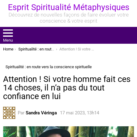
Esprit Spiritualité Métaphysiques
Découvrez de nouvelles façons de faire évoluer votre
conscience & votre esprit
Menu
You are here:
Home
Spiritualité : en route vers la conscience spirituelle
Attention ! Si votre homme fait ces 14 choses, il n’a pas du tout confiance en lui
Spiritualité : en route vers la conscience spirituelle
Attention ! Si votre homme fait ces
14 choses, il n’a pas du tout
confiance en lui
Par
Sandra Véringa
17 mai 2023, 13h14