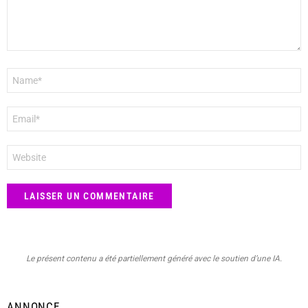
Nom
*
E-
mail
*
Site
web
Le présent contenu a été partiellement généré avec le soutien d’une IA.
ANNONCE