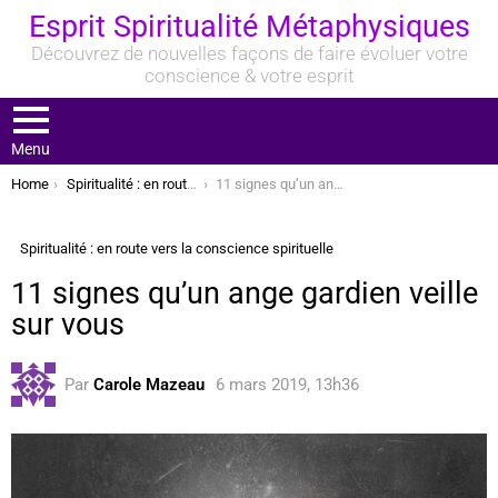
Esprit Spiritualité Métaphysiques
Découvrez de nouvelles façons de faire évoluer votre
conscience & votre esprit
Menu
You are here:
Home
Spiritualité : en route vers la conscience spirituelle
11 signes qu’un ange gardien veille sur vous
Spiritualité : en route vers la conscience spirituelle
11 signes qu’un ange gardien veille
sur vous
Par
Carole Mazeau
6 mars 2019, 13h36