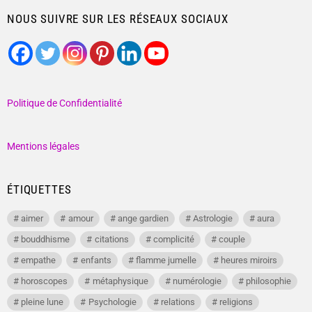
NOUS SUIVRE SUR LES RÉSEAUX SOCIAUX
Politique de Confidentialité
Mentions légales
ÉTIQUETTES
aimer
amour
ange gardien
Astrologie
aura
bouddhisme
citations
complicité
couple
empathe
enfants
flamme jumelle
heures miroirs
horoscopes
métaphysique
numérologie
philosophie
pleine lune
Psychologie
relations
religions