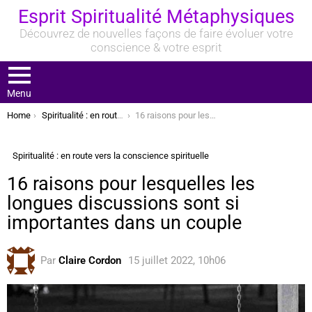
Esprit Spiritualité Métaphysiques
Découvrez de nouvelles façons de faire évoluer votre
conscience & votre esprit
Menu
You are here:
Home
Spiritualité : en route vers la conscience spirituelle
16 raisons pour lesquelles les longues discussions sont si importantes dans un couple
Spiritualité : en route vers la conscience spirituelle
16 raisons pour lesquelles les
longues discussions sont si
importantes dans un couple
Par
Claire Cordon
15 juillet 2022, 10h06