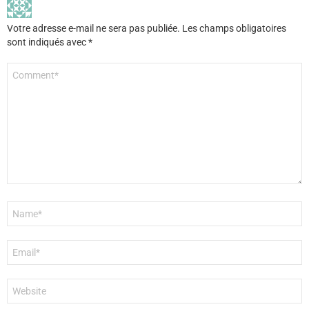
Votre adresse e-mail ne sera pas publiée.
Les champs obligatoires
sont indiqués avec
*
Commentaire
*
Nom
*
E-
mail
*
Site
web