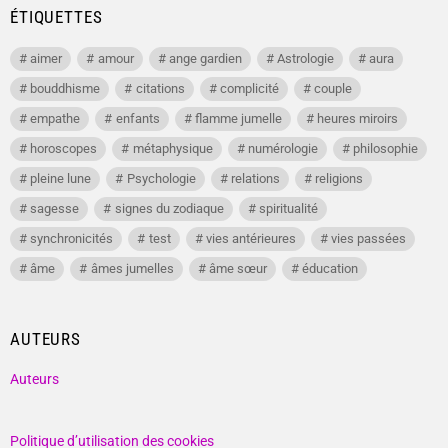
ÉTIQUETTES
aimer
amour
ange gardien
Astrologie
aura
bouddhisme
citations
complicité
couple
empathe
enfants
flamme jumelle
heures miroirs
horoscopes
métaphysique
numérologie
philosophie
pleine lune
Psychologie
relations
religions
sagesse
signes du zodiaque
spiritualité
synchronicités
test
vies antérieures
vies passées
âme
âmes jumelles
âme sœur
éducation
AUTEURS
Auteurs
Politique d’utilisation des cookies