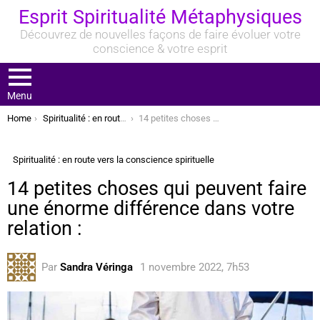
Esprit Spiritualité Métaphysiques
Découvrez de nouvelles façons de faire évoluer votre
conscience & votre esprit
Menu
You are here:
Home
Spiritualité : en route vers la conscience spirituelle
14 petites choses qui peuvent faire une énorme différence dans votre relation :
Spiritualité : en route vers la conscience spirituelle
14 petites choses qui peuvent faire
une énorme différence dans votre
relation :
Par
Sandra Véringa
1 novembre 2022, 7h53