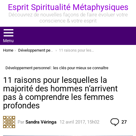
Esprit Spiritualité Métaphysiques
Découvrez de nouvelles façons de faire évoluer votre
conscience & votre esprit
Menu
You are here:
Home
Développement personnel : les clés pour mieux se connaître
11 raisons pour lesquelles la majorité des hommes n’arrivent pas à comprendre les femmes profondes
Développement personnel : les clés pour mieux se connaître
11 raisons pour lesquelles la
majorité des hommes n’arrivent
pas à comprendre les femmes
profondes
Com
Par
Sandra Véringa
12 avril 2017, 15h02
27