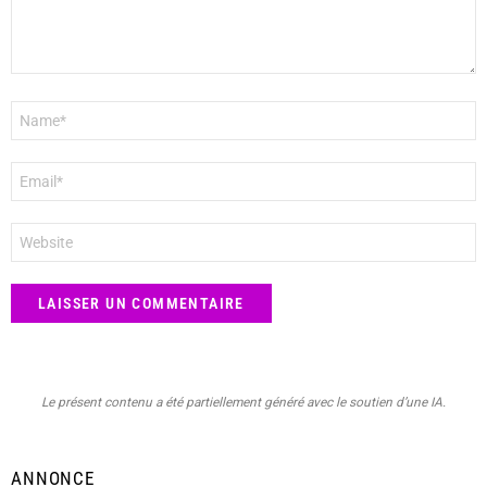
Nom
*
E-
mail
*
Site
web
Le présent contenu a été partiellement généré avec le soutien d’une IA.
ANNONCE