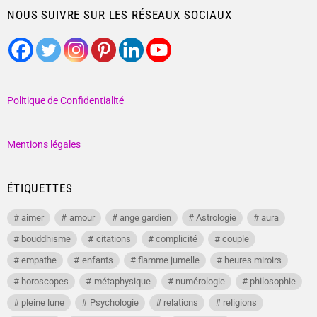
NOUS SUIVRE SUR LES RÉSEAUX SOCIAUX
Politique de Confidentialité
Mentions légales
ÉTIQUETTES
aimer
amour
ange gardien
Astrologie
aura
bouddhisme
citations
complicité
couple
empathe
enfants
flamme jumelle
heures miroirs
horoscopes
métaphysique
numérologie
philosophie
pleine lune
Psychologie
relations
religions