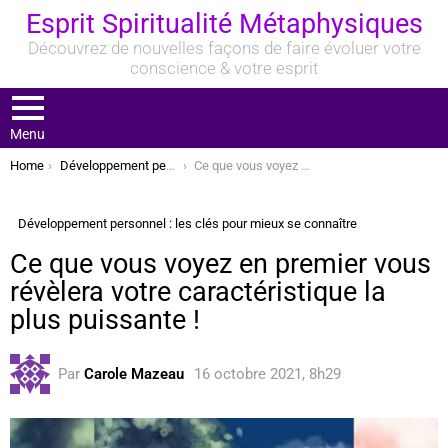
Esprit Spiritualité Métaphysiques
Découvrez de nouvelles façons de faire évoluer votre
conscience & votre esprit
Menu
You are here:
Home
Développement personnel : les clés pour mieux se connaître
Ce que vous voyez en premier vous révèlera votre caractéristique la plus puissante !
Développement personnel : les clés pour mieux se connaître
Ce que vous voyez en premier vous
révèlera votre caractéristique la
plus puissante !
Par
Carole Mazeau
16 octobre 2021, 8h29