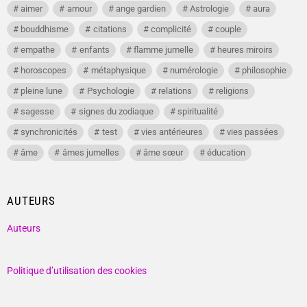
aimer
amour
ange gardien
Astrologie
aura
bouddhisme
citations
complicité
couple
empathe
enfants
flamme jumelle
heures miroirs
horoscopes
métaphysique
numérologie
philosophie
pleine lune
Psychologie
relations
religions
sagesse
signes du zodiaque
spiritualité
synchronicités
test
vies antérieures
vies passées
âme
âmes jumelles
âme sœur
éducation
AUTEURS
Auteurs
Politique d’utilisation des cookies