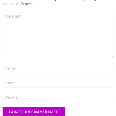
sont indiqués avec
*
Commentaire
*
Nom
*
E-
mail
*
Site
web