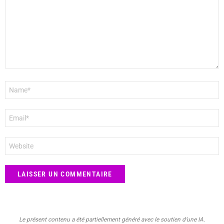
Nom
*
E-
mail
*
Site
web
Le présent contenu a été partiellement généré avec le soutien d’une IA.