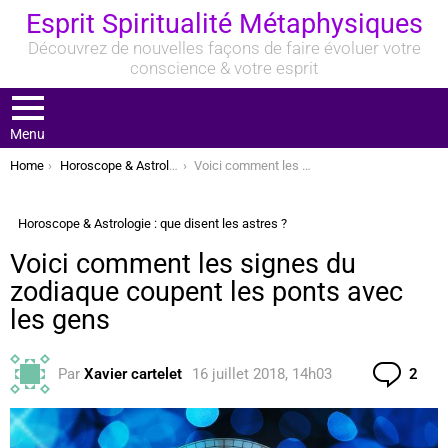
Esprit Spiritualité Métaphysiques
Découvrez de nouvelles façons de faire évoluer votre
conscience & votre esprit
Menu
You are here:
Home
Horoscope & Astrologie : que disent les astres ?
Voici comment les signes du zodiaque coupent les ponts avec les gens
Horoscope & Astrologie : que disent les astres ?
Voici comment les signes du
zodiaque coupent les ponts avec
les gens
Com
Par
Xavier cartelet
16 juillet 2018, 14h03
2