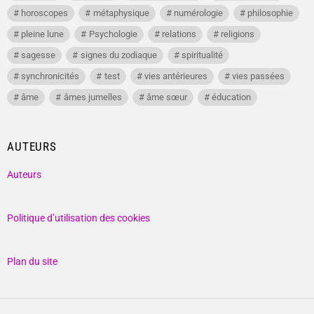
horoscopes
métaphysique
numérologie
philosophie
pleine lune
Psychologie
relations
religions
sagesse
signes du zodiaque
spiritualité
synchronicités
test
vies antérieures
vies passées
âme
âmes jumelles
âme sœur
éducation
AUTEURS
Auteurs
Politique d’utilisation des cookies
Plan du site