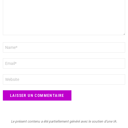
Nom
*
E-
mail
*
Site
web
Le présent contenu a été partiellement généré avec le soutien d’une IA.