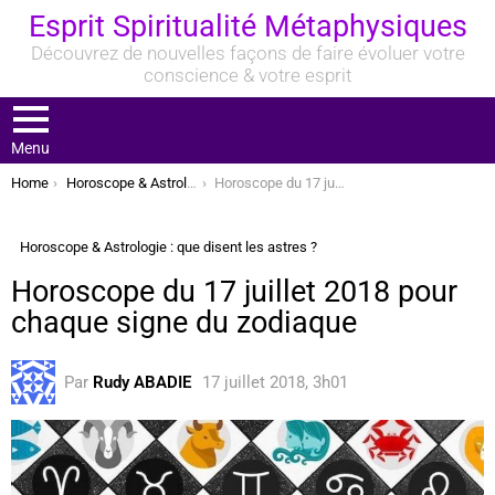
Esprit Spiritualité Métaphysiques
Découvrez de nouvelles façons de faire évoluer votre
conscience & votre esprit
Menu
You are here:
Home
Horoscope & Astrologie : que disent les astres ?
Horoscope du 17 juillet 2018 pour chaque signe du zodiaque
Horoscope & Astrologie : que disent les astres ?
Horoscope du 17 juillet 2018 pour
chaque signe du zodiaque
Par
Rudy ABADIE
17 juillet 2018, 3h01