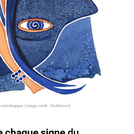
astrologique / Image crédit : Shuttersock
de chaque signe
du