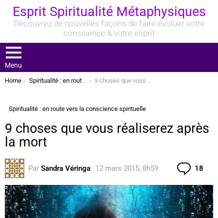
Esprit Spiritualité Métaphysiques
Découvrez de nouvelles façons de faire évoluer votre
conscience & votre esprit
Menu
You are here:
Home
Spiritualité : en route vers la conscience spirituelle
9 choses que vous réaliserez après la mort
Spiritualité : en route vers la conscience spirituelle
9 choses que vous réaliserez après
la mort
Com
Par
Sandra Véringa
12 mars 2015, 8h59
18