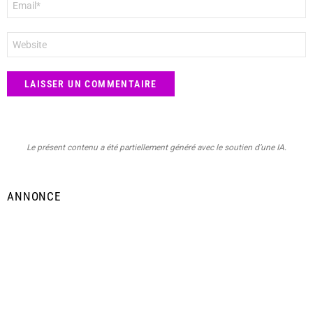
mail
*
Site
web
Le présent contenu a été partiellement généré avec le soutien d’une IA.
ANNONCE