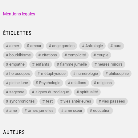
Mentions légales
ÉTIQUETTES
aimer
amour
ange gardien
Astrologie
aura
bouddhisme
citations
complicité
couple
empathe
enfants
flamme jumelle
heures miroirs
horoscopes
métaphysique
numérologie
philosophie
pleine lune
Psychologie
relations
religions
sagesse
signes du zodiaque
spiritualité
synchronicités
test
vies antérieures
vies passées
âme
âmes jumelles
âme sœur
éducation
AUTEURS