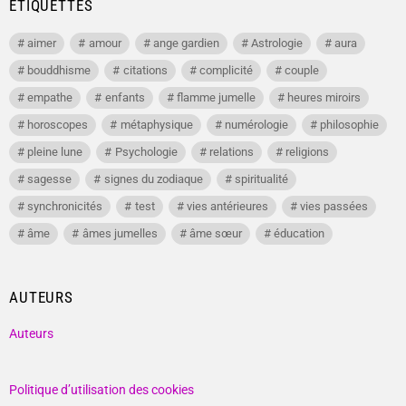
ÉTIQUETTES
aimer
amour
ange gardien
Astrologie
aura
bouddhisme
citations
complicité
couple
empathe
enfants
flamme jumelle
heures miroirs
horoscopes
métaphysique
numérologie
philosophie
pleine lune
Psychologie
relations
religions
sagesse
signes du zodiaque
spiritualité
synchronicités
test
vies antérieures
vies passées
âme
âmes jumelles
âme sœur
éducation
AUTEURS
Auteurs
Politique d’utilisation des cookies