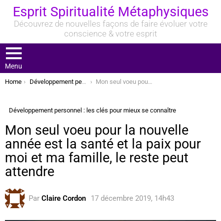
Esprit Spiritualité Métaphysiques
Découvrez de nouvelles façons de faire évoluer votre
conscience & votre esprit
Menu
You are here:
Home
Développement personnel : les clés pour mieux se connaître
Mon seul voeu pour la nouvelle année est la santé et la paix pour moi et ma famille, le reste peut attendre
Développement personnel : les clés pour mieux se connaître
Mon seul voeu pour la nouvelle
année est la santé et la paix pour
moi et ma famille, le reste peut
attendre
Par
Claire Cordon
17 décembre 2019, 14h43