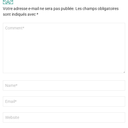
Votre adresse e-mail ne sera pas publiée.
Les champs obligatoires
sont indiqués avec
*
Commentaire
*
Nom
*
E-
mail
*
Site
web