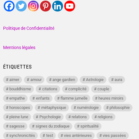
Politique de Confidentialité
Mentions légales
ÉTIQUETTES
aimer
amour
ange gardien
Astrologie
aura
bouddhisme
citations
complicité
couple
empathe
enfants
flamme jumelle
heures miroirs
horoscopes
métaphysique
numérologie
philosophie
pleine lune
Psychologie
relations
religions
sagesse
signes du zodiaque
spiritualité
synchronicités
test
vies antérieures
vies passées