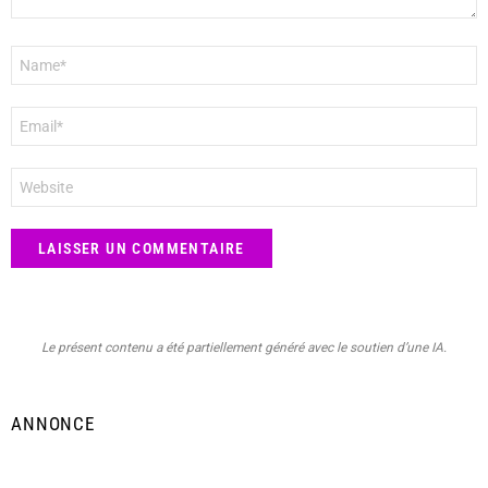
Nom
*
E-
mail
*
Site
web
Le présent contenu a été partiellement généré avec le soutien d’une IA.
ANNONCE