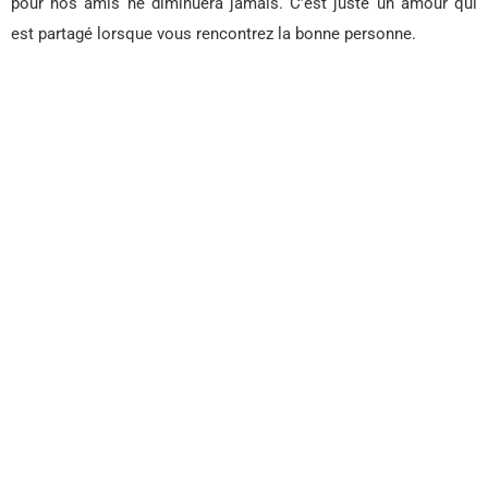
pour nos amis ne diminuera jamais. C’est juste un amour qui
est partagé lorsque vous rencontrez la bonne personne.