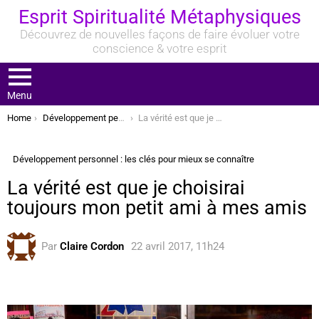
Esprit Spiritualité Métaphysiques
Découvrez de nouvelles façons de faire évoluer votre
conscience & votre esprit
Menu
You are here:
Home
Développement personnel : les clés pour mieux se connaître
La vérité est que je choisirai toujours mon petit ami à mes amis
Développement personnel : les clés pour mieux se connaître
La vérité est que je choisirai
toujours mon petit ami à mes amis
Par
Claire Cordon
22 avril 2017, 11h24