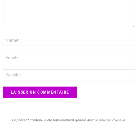
Nom
*
E-
mail
*
Site
web
Le présent contenu a été partiellement généré avec le soutien d’une IA.