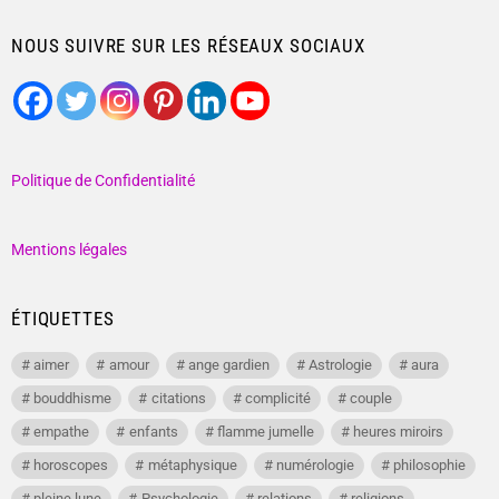
NOUS SUIVRE SUR LES RÉSEAUX SOCIAUX
Politique de Confidentialité
Mentions légales
ÉTIQUETTES
aimer
amour
ange gardien
Astrologie
aura
bouddhisme
citations
complicité
couple
empathe
enfants
flamme jumelle
heures miroirs
horoscopes
métaphysique
numérologie
philosophie
pleine lune
Psychologie
relations
religions