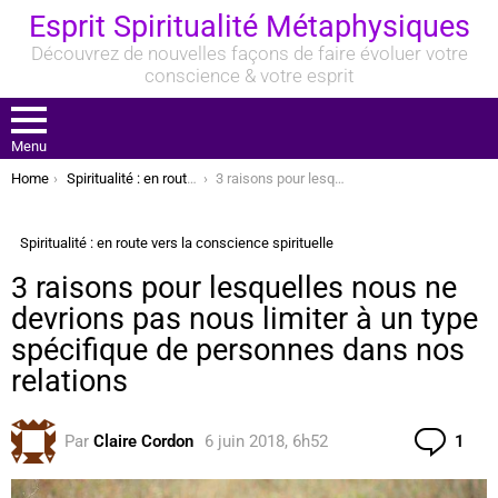
Esprit Spiritualité Métaphysiques
Découvrez de nouvelles façons de faire évoluer votre
conscience & votre esprit
Menu
You are here:
Home
Spiritualité : en route vers la conscience spirituelle
3 raisons pour lesquelles nous ne devrions pas nous limiter à un type spécifique de personnes dans nos relations
Spiritualité : en route vers la conscience spirituelle
3 raisons pour lesquelles nous ne
devrions pas nous limiter à un type
spécifique de personnes dans nos
relations
Com
Par
Claire Cordon
6 juin 2018, 6h52
1