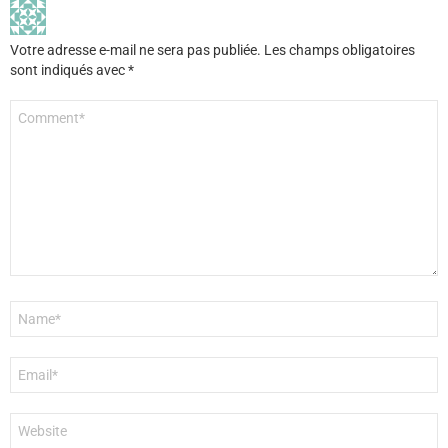
Votre adresse e-mail ne sera pas publiée.
Les champs obligatoires
sont indiqués avec
*
Commentaire
*
Nom
*
E-
mail
*
Site
web