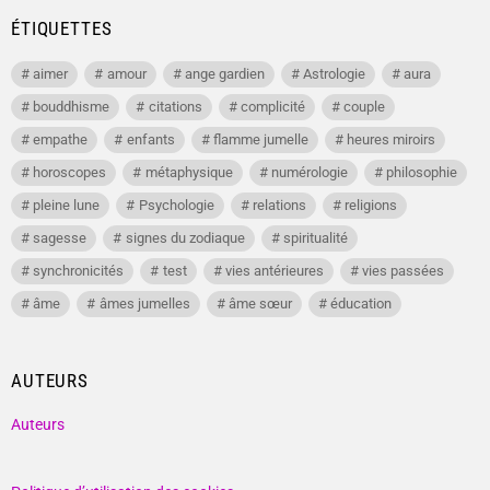
ÉTIQUETTES
aimer
amour
ange gardien
Astrologie
aura
bouddhisme
citations
complicité
couple
empathe
enfants
flamme jumelle
heures miroirs
horoscopes
métaphysique
numérologie
philosophie
pleine lune
Psychologie
relations
religions
sagesse
signes du zodiaque
spiritualité
synchronicités
test
vies antérieures
vies passées
âme
âmes jumelles
âme sœur
éducation
AUTEURS
Auteurs