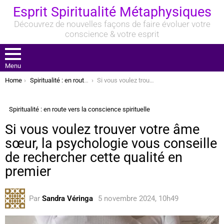
Esprit Spiritualité Métaphysiques
Découvrez de nouvelles façons de faire évoluer votre
conscience & votre esprit
Menu
You are here:
Home
Spiritualité : en route vers la conscience spirituelle
Si vous voulez trouver votre âme sœur, la psychologie vous conseille de rechercher cette qualité en premier
Spiritualité : en route vers la conscience spirituelle
Si vous voulez trouver votre âme
sœur, la psychologie vous conseille
de rechercher cette qualité en
premier
Par
Sandra Véringa
5 novembre 2024, 10h49