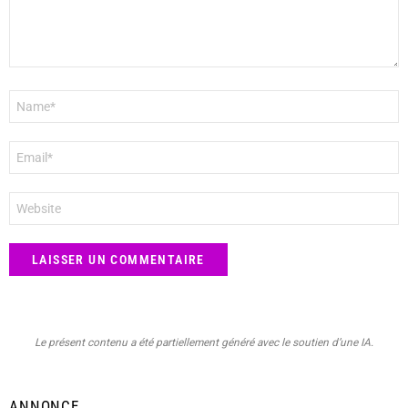
Nom
*
E-
mail
*
Site
web
Le présent contenu a été partiellement généré avec le soutien d’une IA.
ANNONCE