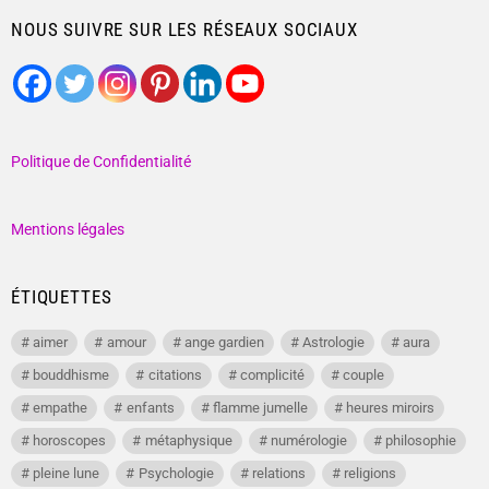
NOUS SUIVRE SUR LES RÉSEAUX SOCIAUX
Politique de Confidentialité
Mentions légales
ÉTIQUETTES
aimer
amour
ange gardien
Astrologie
aura
bouddhisme
citations
complicité
couple
empathe
enfants
flamme jumelle
heures miroirs
horoscopes
métaphysique
numérologie
philosophie
pleine lune
Psychologie
relations
religions