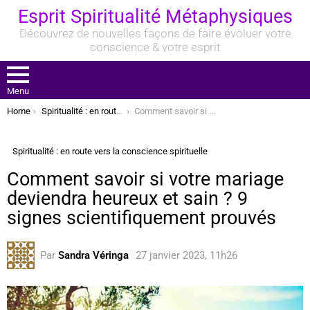
Esprit Spiritualité Métaphysiques
Découvrez de nouvelles façons de faire évoluer votre
conscience & votre esprit
Menu
You are here:
Home
Spiritualité : en route vers la conscience spirituelle
Comment savoir si votre mariage deviendra heureux et sain ? 9 signes scientifiquement prouvés
Spiritualité : en route vers la conscience spirituelle
Comment savoir si votre mariage
deviendra heureux et sain ? 9
signes scientifiquement prouvés
Par
Sandra Véringa
27 janvier 2023, 11h26