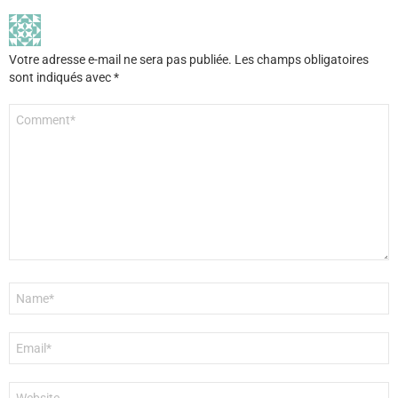
Votre adresse e-mail ne sera pas publiée.
Les champs obligatoires
sont indiqués avec
*
Commentaire
*
Nom
*
E-
mail
*
Site