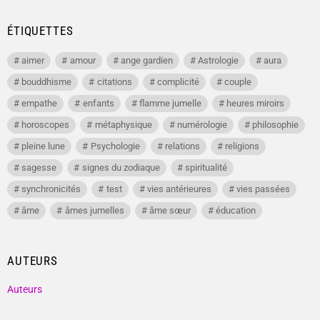
ÉTIQUETTES
aimer
amour
ange gardien
Astrologie
aura
bouddhisme
citations
complicité
couple
empathe
enfants
flamme jumelle
heures miroirs
horoscopes
métaphysique
numérologie
philosophie
pleine lune
Psychologie
relations
religions
sagesse
signes du zodiaque
spiritualité
synchronicités
test
vies antérieures
vies passées
âme
âmes jumelles
âme sœur
éducation
AUTEURS
Auteurs