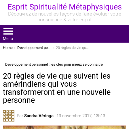
Esprit Spiritualité Métaphysiques
Découvrez de nouvelles façons de faire évoluer votre
conscience & votre esprit
Menu
You are here:
Home
Développement personnel : les clés pour mieux se connaître
20 règles de vie que suivent les amérindiens qui vous transformeront en une nouvelle personne
Développement personnel : les clés pour mieux se connaître
20 règles de vie que suivent les
amérindiens qui vous
transformeront en une nouvelle
personne
Par
Sandra Véringa
13 novembre 2017, 13h13