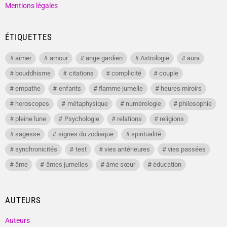
Mentions légales
ÉTIQUETTES
aimer
amour
ange gardien
Astrologie
aura
bouddhisme
citations
complicité
couple
empathe
enfants
flamme jumelle
heures miroirs
horoscopes
métaphysique
numérologie
philosophie
pleine lune
Psychologie
relations
religions
sagesse
signes du zodiaque
spiritualité
synchronicités
test
vies antérieures
vies passées
âme
âmes jumelles
âme sœur
éducation
AUTEURS
Auteurs