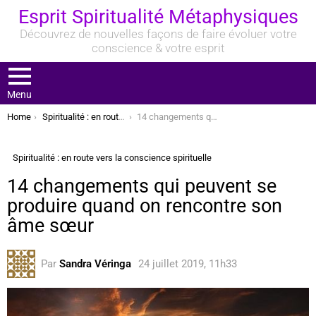
Esprit Spiritualité Métaphysiques
Découvrez de nouvelles façons de faire évoluer votre
conscience & votre esprit
Menu
You are here:
Home
Spiritualité : en route vers la conscience spirituelle
14 changements qui peuvent se produire quand on rencontre son âme sœur
Spiritualité : en route vers la conscience spirituelle
14 changements qui peuvent se
produire quand on rencontre son
âme sœur
Par
Sandra Véringa
24 juillet 2019, 11h33