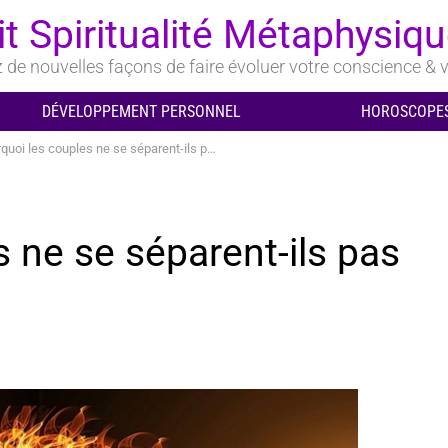
it Spiritualité Métaphysiq
de nouvelles façons de faire évoluer votre conscience & v
DÉVELOPPEMENT PERSONNEL
HOROSCOPES
quoi les couples ne se séparent-ils pas ?
 ne se séparent-ils pas