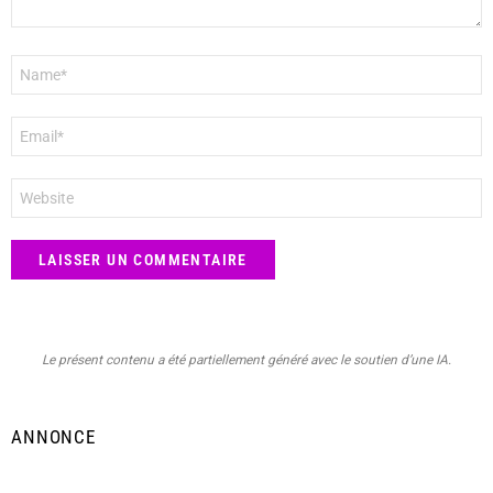
Nom
*
E-
mail
*
Site
web
Le présent contenu a été partiellement généré avec le soutien d’une IA.
ANNONCE