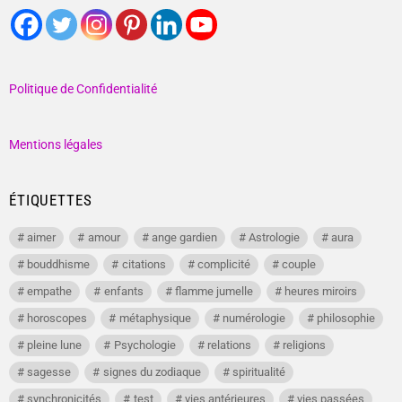
Politique de Confidentialité
Mentions légales
ÉTIQUETTES
aimer
amour
ange gardien
Astrologie
aura
bouddhisme
citations
complicité
couple
empathe
enfants
flamme jumelle
heures miroirs
horoscopes
métaphysique
numérologie
philosophie
pleine lune
Psychologie
relations
religions
sagesse
signes du zodiaque
spiritualité
synchronicités
test
vies antérieures
vies passées