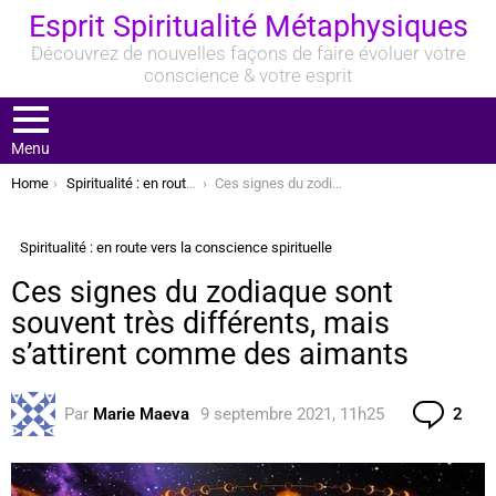
Esprit Spiritualité Métaphysiques
Découvrez de nouvelles façons de faire évoluer votre
conscience & votre esprit
Menu
You are here:
Home
Spiritualité : en route vers la conscience spirituelle
Ces signes du zodiaque sont souvent très différents, mais s’attirent comme des aimants
Spiritualité : en route vers la conscience spirituelle
Ces signes du zodiaque sont
souvent très différents, mais
s’attirent comme des aimants
Com
Par
Marie Maeva
9 septembre 2021, 11h25
2