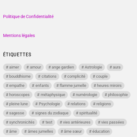
Politique de Confidentialité
Mentions légales
ÉTIQUETTES
aimer
amour
ange gardien
Astrologie
aura
bouddhisme
citations
complicité
couple
empathe
enfants
flamme jumelle
heures miroirs
horoscopes
métaphysique
numérologie
philosophie
pleine lune
Psychologie
relations
religions
sagesse
signes du zodiaque
spiritualité
synchronicités
test
vies antérieures
vies passées
âme
âmes jumelles
âme sœur
éducation