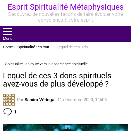
Esprit Spiritualité Métaphysiques
Découvrez de nouvelles façons de faire évoluer votre
conscience & votre esprit
Menu
You are here:
Home
Spiritualité : en route vers la conscience spirituelle
Lequel de ces 3 dons spirituels avez-vous de plus développé ?
Spiritualité : en route vers la conscience spirituelle
Lequel de ces 3 dons spirituels
avez-vous de plus développé ?
Par
Sandra Véringa
11 décembre 2020, 14h06
Commentaire
1