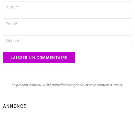
Nom
*
E-
mail
*
Site
web
Le présent contenu a été partiellement généré avec le soutien d’une IA.
ANNONCE