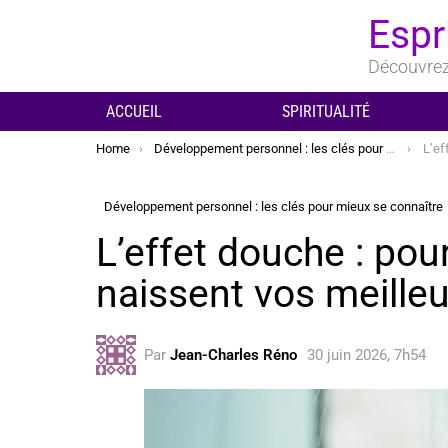
Espr
Découvrez 
ACCUEIL
SPIRITUALITÉ
You are here:
Home
Développement personnel : les clés pour mieux se connaître
L’effet
Développement personnel : les clés pour mieux se connaître
L’effet douche : pou
naissent vos meille
Par
Jean-Charles Réno
30 juin 2026, 7h54