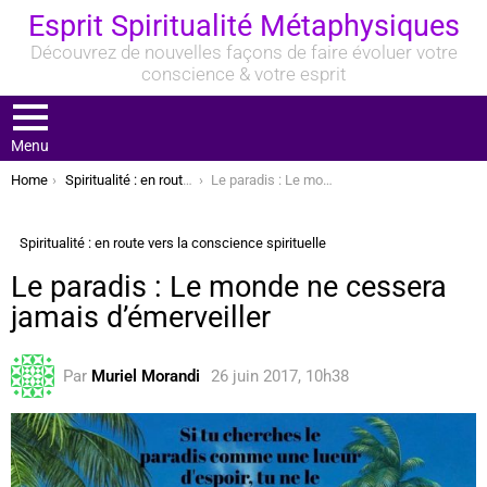
Esprit Spiritualité Métaphysiques
Découvrez de nouvelles façons de faire évoluer votre
conscience & votre esprit
Menu
You are here:
Home
Spiritualité : en route vers la conscience spirituelle
Le paradis : Le monde ne cessera jamais d’émerveiller
Spiritualité : en route vers la conscience spirituelle
Le paradis : Le monde ne cessera
jamais d’émerveiller
Par
Muriel Morandi
26 juin 2017, 10h38