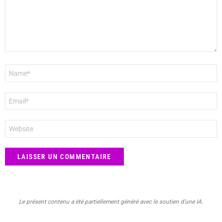
Nom
*
E-
mail
*
Site
web
Le présent contenu a été partiellement généré avec le soutien d’une IA.