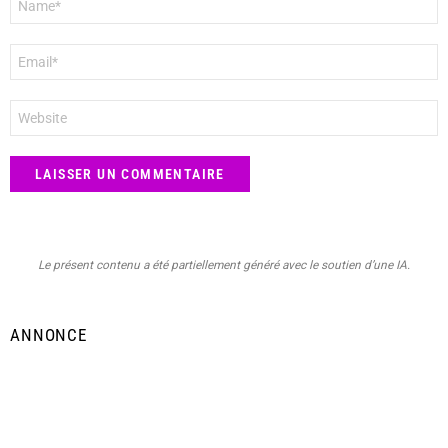
*
E-
mail
*
Site
web
Le présent contenu a été partiellement généré avec le soutien d’une IA.
ANNONCE