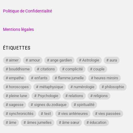
Politique de Confidentialité
Mentions légales
ÉTIQUETTES
aimer
amour
ange gardien
Astrologie
aura
bouddhisme
citations
complicité
couple
empathe
enfants
flamme jumelle
heures miroirs
horoscopes
métaphysique
numérologie
philosophie
pleine lune
Psychologie
relations
religions
sagesse
signes du zodiaque
spiritualité
synchronicités
test
vies antérieures
vies passées
âme
âmes jumelles
âme sœur
éducation