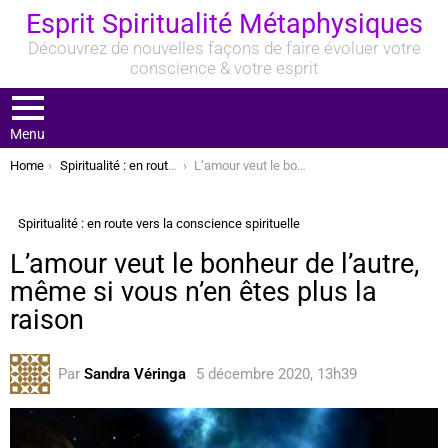
Esprit Spiritualité Métaphysiques
Découvrez de nouvelles façons de faire évoluer votre
conscience & votre esprit
Menu
You are here:
Home
Spiritualité : en route vers la conscience spirituelle
L’amour veut le bonheur de l’autre, même si vous n’en êtes plus la raison
Spiritualité : en route vers la conscience spirituelle
L’amour veut le bonheur de l’autre,
même si vous n’en êtes plus la
raison
Par
Sandra Véringa
5 décembre 2020, 13h39