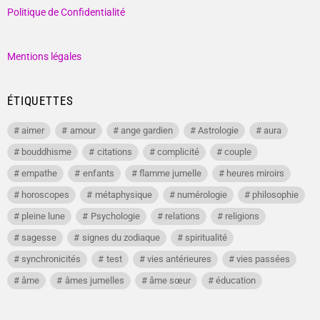
Politique de Confidentialité
Mentions légales
ÉTIQUETTES
aimer
amour
ange gardien
Astrologie
aura
bouddhisme
citations
complicité
couple
empathe
enfants
flamme jumelle
heures miroirs
horoscopes
métaphysique
numérologie
philosophie
pleine lune
Psychologie
relations
religions
sagesse
signes du zodiaque
spiritualité
synchronicités
test
vies antérieures
vies passées
âme
âmes jumelles
âme sœur
éducation