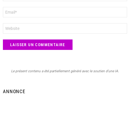
E-
mail
*
Site
web
Le présent contenu a été partiellement généré avec le soutien d’une IA.
ANNONCE