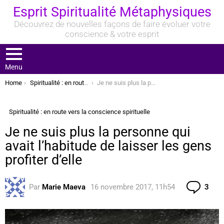
Esprit Spiritualité Métaphysiques
Découvrez de nouvelles façons de faire évoluer votre
conscience & votre esprit
Menu
You are here:
Home
Spiritualité : en route vers la conscience spirituelle
Je ne suis plus la personne qui avait l’habitude de laisser les gens profiter d’elle
Spiritualité : en route vers la conscience spirituelle
Je ne suis plus la personne qui
avait l’habitude de laisser les gens
profiter d’elle
Com
Par
Marie Maeva
16 novembre 2017, 11h54
3