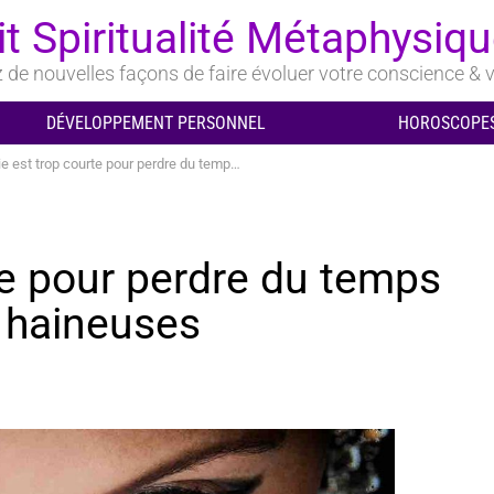
it Spiritualité Métaphysiq
de nouvelles façons de faire évoluer votre conscience & v
DÉVELOPPEMENT PERSONNEL
HOROSCOPES
est trop courte pour perdre du temps avec des personnes haineuses
te pour perdre du temps
 haineuses