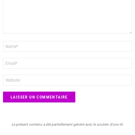
Nom
*
E-
mail
*
Site
web
Le présent contenu a été partiellement généré avec le soutien d’une IA.