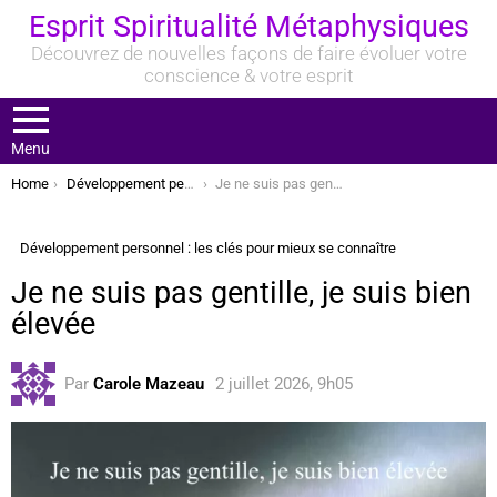
Esprit Spiritualité Métaphysiques
Découvrez de nouvelles façons de faire évoluer votre
conscience & votre esprit
Menu
You are here:
Home
Développement personnel : les clés pour mieux se connaître
Je ne suis pas gentille, je suis bien élevée
Développement personnel : les clés pour mieux se connaître
Je ne suis pas gentille, je suis bien
élevée
Par
Carole Mazeau
2 juillet 2026, 9h05