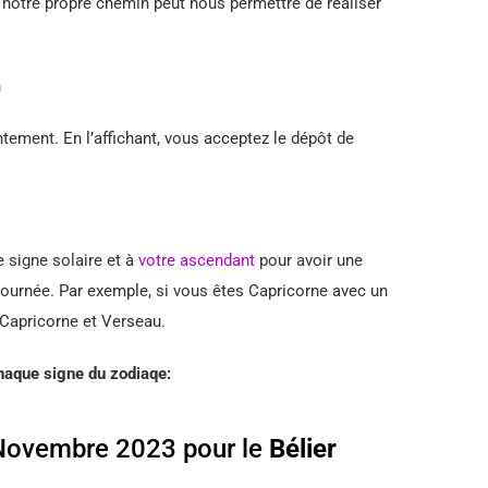
 notre propre chemin peut nous permettre de réaliser
n
ement. En l’affichant, vous acceptez le dépôt de
e signe solaire et à
votre ascendant
pour avoir une
 journée. Par exemple, si vous êtes Capricorne avec un
 Capricorne et Verseau.
aque signe du zodiaqe:
Novembre 2023 pour le
Bélier