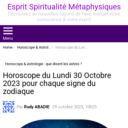
Esprit Spiritualité Métaphysiques
Découvrez de nouvelles façons de faire évoluer votre
conscience & votre esprit
Menu
You are here:
Home
Horoscope & Astrologie : que disent les astres ?
Horoscope du Lundi 30 Octobre 2023 pour chaque signe du zodiaque
Horoscope & Astrologie : que disent les astres ?
Horoscope du Lundi 30 Octobre
2023 pour chaque signe du
zodiaque
Par
Rudy ABADIE
29 octobre 2023, 10h25