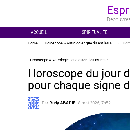
Espr
Découvrez 
ACCUEIL
SPIRITUALITÉ
You are here:
Home
Horoscope & Astrologie : que disent les astres ?
Horosco
Horoscope & Astrologie : que disent les astres ?
Horoscope du jour 
pour chaque signe 
Par
Rudy ABADIE
8 mai 2026, 7h52