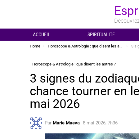
Espr
Découvrez 
ACCUEIL
SPIRITUALITÉ
You are here:
Home
Horoscope & Astrologie : que disent les astres ?
3 signes 
Horoscope & Astrologie : que disent les astres ?
3 signes du zodiaque
chance tourner en l
mai 2026
Par
Marie Maeva
8 mai 2026, 7h36