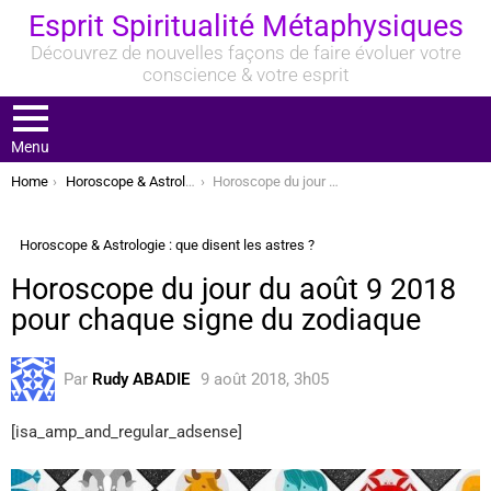
Esprit Spiritualité Métaphysiques
Découvrez de nouvelles façons de faire évoluer votre
conscience & votre esprit
Menu
You are here:
Home
Horoscope & Astrologie : que disent les astres ?
Horoscope du jour du août 9 2018 pour chaque signe du zodiaque
Horoscope & Astrologie : que disent les astres ?
Horoscope du jour du août 9 2018
pour chaque signe du zodiaque
Par
Rudy ABADIE
9 août 2018, 3h05
[isa_amp_and_regular_adsense]