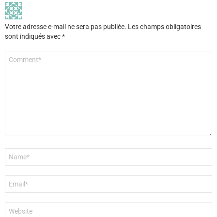
Votre adresse e-mail ne sera pas publiée.
Les champs obligatoires
sont indiqués avec
*
Commentaire
*
Nom
*
E-
mail
*
Site
web