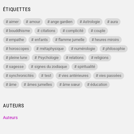
ÉTIQUETTES
aimer
amour
ange gardien
Astrologie
aura
bouddhisme
citations
complicité
couple
empathe
enfants
flamme jumelle
heures miroirs
horoscopes
métaphysique
numérologie
philosophie
pleine lune
Psychologie
relations
religions
sagesse
signes du zodiaque
spiritualité
synchronicités
test
vies antérieures
vies passées
âme
âmes jumelles
âme sœur
éducation
AUTEURS
Auteurs