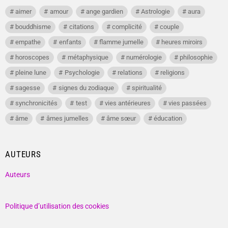
aimer
amour
ange gardien
Astrologie
aura
bouddhisme
citations
complicité
couple
empathe
enfants
flamme jumelle
heures miroirs
horoscopes
métaphysique
numérologie
philosophie
pleine lune
Psychologie
relations
religions
sagesse
signes du zodiaque
spiritualité
synchronicités
test
vies antérieures
vies passées
âme
âmes jumelles
âme sœur
éducation
AUTEURS
Auteurs
Politique d’utilisation des cookies