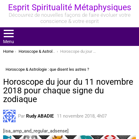
Esprit Spiritualité Métaphysiques
Découvrez de nouvelles façons de faire évoluer votre
conscience & votre esprit
Menu
You are here:
Home
Horoscope & Astrologie : que disent les astres ?
Horoscope du jour du 11 novembre 2018 pour chaque signe du zodiaque
Horoscope & Astrologie : que disent les astres ?
Horoscope du jour du 11 novembre
2018 pour chaque signe du
zodiaque
Par
Rudy ABADIE
11 novembre 2018, 4h07
[isa_amp_and_regular_adsense]