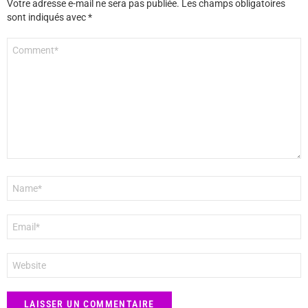
Votre adresse e-mail ne sera pas publiée.
Les champs obligatoires
sont indiqués avec
*
Commentaire
*
Nom
*
E-
mail
*
Site
web