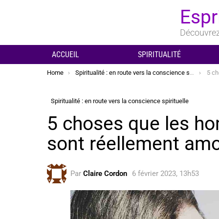
Espr
Découvrez 
ACCUEIL
SPIRITUALITÉ
You are here:
Home
Spiritualité : en route vers la conscience spirituelle
5 choses
Spiritualité : en route vers la conscience spirituelle
5 choses que les ho
sont réellement am
Par
Claire Cordon
6 février 2023, 13h53