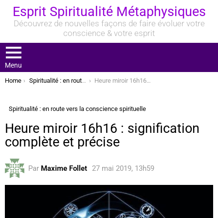
Esprit Spiritualité Métaphysiques
Découvrez de nouvelles façons de faire évoluer votre
conscience & votre esprit
Menu
You are here:
Home
Spiritualité : en route vers la conscience spirituelle
Heure miroir 16h16 : signification complète et précise
Spiritualité : en route vers la conscience spirituelle
Heure miroir 16h16 : signification
complète et précise
Par
Maxime Follet
27 mai 2019, 13h59