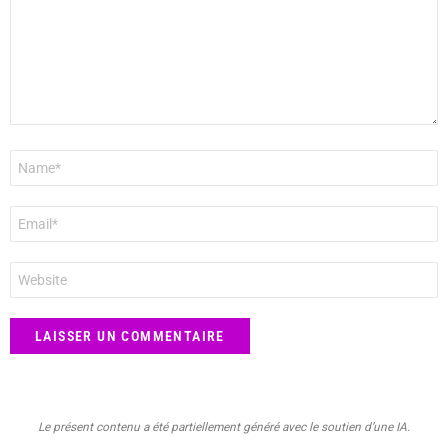
Nom
*
E-
mail
*
Site
web
Le présent contenu a été partiellement généré avec le soutien d’une IA.