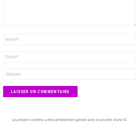
Nom
*
E-
mail
*
Site
web
Le présent contenu a été partiellement généré avec le soutien d’une IA.