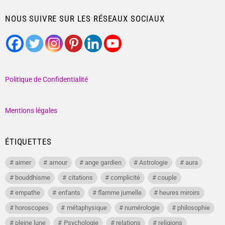
NOUS SUIVRE SUR LES RÉSEAUX SOCIAUX
Politique de Confidentialité
Mentions légales
ÉTIQUETTES
aimer
amour
ange gardien
Astrologie
aura
bouddhisme
citations
complicité
couple
empathe
enfants
flamme jumelle
heures miroirs
horoscopes
métaphysique
numérologie
philosophie
pleine lune
Psychologie
relations
religions