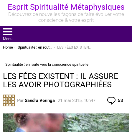
Esprit Spiritualité Métaphysiques
Découvrez de nouvelles façons de faire évoluer votre
conscience & votre esprit
Menu
You are here:
Home
Spiritualité : en route vers la conscience spirituelle
LES FÉES EXISTENT : IL ASSURE LES AVOIR PHOTOGRAPHIÉES
Spiritualité : en route vers la conscience spirituelle
LES FÉES EXISTENT : IL ASSURE
LES AVOIR PHOTOGRAPHIÉES
Com
Par
Sandra Véringa
21 mai 2015, 10h47
53