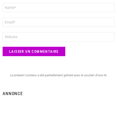
Nom
*
E-
mail
*
Site
web
Le présent contenu a été partiellement généré avec le soutien d’une IA.
ANNONCE