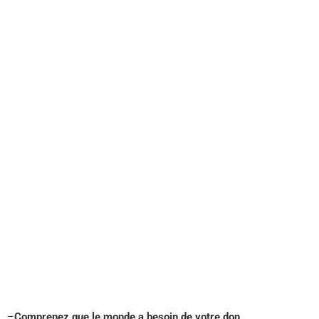
–
Comprenez que le monde a besoin de votre don
.