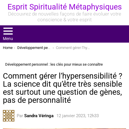
Esprit Spiritualité Métaphysiques
Découvrez de nouvelles façons de faire évoluer votre
conscience & votre esprit
Menu
You are here:
Home
Développement personnel : les clés pour mieux se connaître
Comment gérer l’hypersensibilité ? La science dit qu’être très sensible est surtout une question de gènes, pas de personnalité
Développement personnel : les clés pour mieux se connaître
Comment gérer l’hypersensibilité ?
La science dit qu’être très sensible
est surtout une question de gènes,
pas de personnalité
Par
Sandra Véringa
12 janvier 2023, 12h33