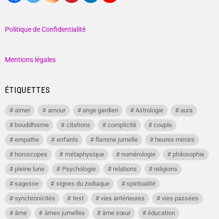
Politique de Confidentialité
Mentions légales
ÉTIQUETTES
aimer
amour
ange gardien
Astrologie
aura
bouddhisme
citations
complicité
couple
empathe
enfants
flamme jumelle
heures miroirs
horoscopes
métaphysique
numérologie
philosophie
pleine lune
Psychologie
relations
religions
sagesse
signes du zodiaque
spiritualité
synchronicités
test
vies antérieures
vies passées
âme
âmes jumelles
âme sœur
éducation