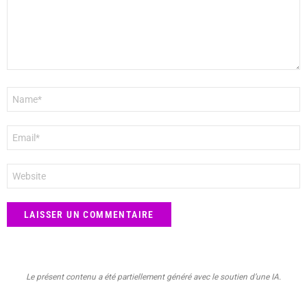
Nom
*
E-
mail
*
Site
web
Le présent contenu a été partiellement généré avec le soutien d’une IA.