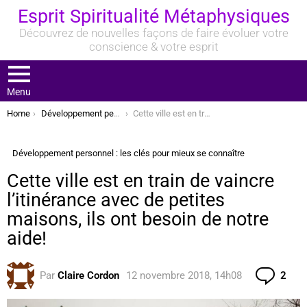
Esprit Spiritualité Métaphysiques
Découvrez de nouvelles façons de faire évoluer votre
conscience & votre esprit
Menu
You are here:
Home
Développement personnel : les clés pour mieux se connaître
Cette ville est en train de vaincre l’itinérance avec de petites maisons, ils ont besoin de notre aide!
Développement personnel : les clés pour mieux se connaître
Cette ville est en train de vaincre
l’itinérance avec de petites
maisons, ils ont besoin de notre
aide!
Com
Par
Claire Cordon
12 novembre 2018, 14h08
2