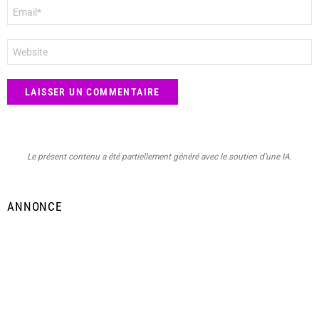
E-
mail
*
Site
web
Le présent contenu a été partiellement généré avec le soutien d’une IA.
ANNONCE