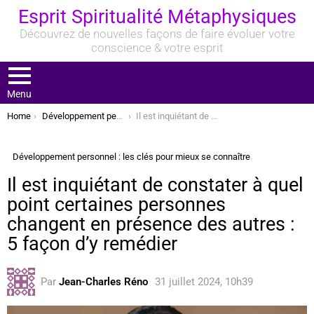
Esprit Spiritualité Métaphysiques
Découvrez de nouvelles façons de faire évoluer votre
conscience & votre esprit
Menu
You are here:
Home
Développement personnel : les clés pour mieux se connaître
Il est inquiétant de constater à quel point certaines personnes changent en présence des autres : 5 façon d’y remédier
Développement personnel : les clés pour mieux se connaître
Il est inquiétant de constater à quel
point certaines personnes
changent en présence des autres :
5 façon d’y remédier
Par
Jean-Charles Réno
31 juillet 2024, 10h39