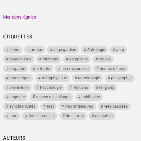
Mentions légales
ÉTIQUETTES
aimer
amour
ange gardien
Astrologie
aura
bouddhisme
citations
complicité
couple
empathe
enfants
flamme jumelle
heures miroirs
horoscopes
métaphysique
numérologie
philosophie
pleine lune
Psychologie
relations
religions
sagesse
signes du zodiaque
spiritualité
synchronicités
test
vies antérieures
vies passées
âme
âmes jumelles
âme sœur
éducation
AUTEURS