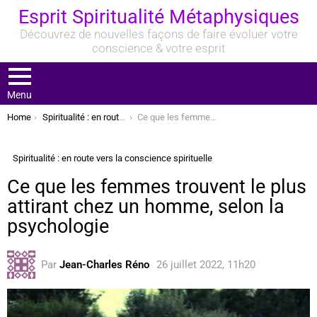
Esprit Spiritualité Métaphysiques
Découvrez de nouvelles façons de faire évoluer votre
conscience & votre esprit
Menu
You are here:
Home
Spiritualité : en route vers la conscience spirituelle
Ce que les femmes trouvent le plus attirant chez un homme, selon la psychologie
Spiritualité : en route vers la conscience spirituelle
Ce que les femmes trouvent le plus
attirant chez un homme, selon la
psychologie
Par
Jean-Charles Réno
26 juillet 2022, 11h20