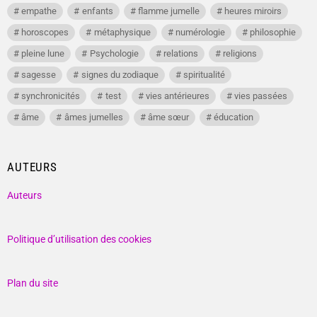
empathe
enfants
flamme jumelle
heures miroirs
horoscopes
métaphysique
numérologie
philosophie
pleine lune
Psychologie
relations
religions
sagesse
signes du zodiaque
spiritualité
synchronicités
test
vies antérieures
vies passées
âme
âmes jumelles
âme sœur
éducation
AUTEURS
Auteurs
Politique d’utilisation des cookies
Plan du site