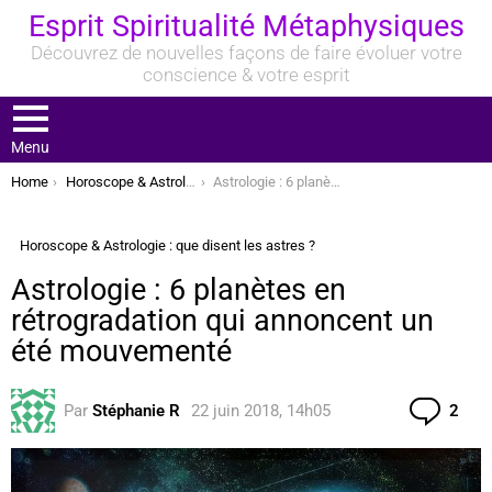
Esprit Spiritualité Métaphysiques
Découvrez de nouvelles façons de faire évoluer votre
conscience & votre esprit
Menu
You are here:
Home
Horoscope & Astrologie : que disent les astres ?
Astrologie : 6 planètes en rétrogradation qui annoncent un été mouvementé
Horoscope & Astrologie : que disent les astres ?
Astrologie : 6 planètes en
rétrogradation qui annoncent un
été mouvementé
Com
Par
Stéphanie R
22 juin 2018, 14h05
2