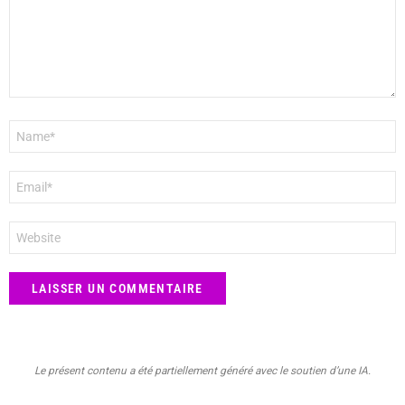
Nom
*
E-
mail
*
Site
web
Le présent contenu a été partiellement généré avec le soutien d’une IA.