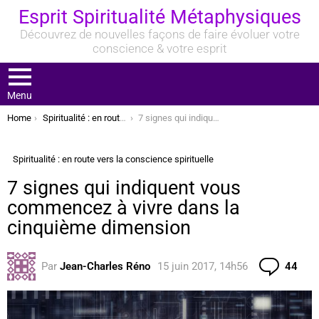
Esprit Spiritualité Métaphysiques
Découvrez de nouvelles façons de faire évoluer votre
conscience & votre esprit
Menu
You are here:
Home
Spiritualité : en route vers la conscience spirituelle
7 signes qui indiquent vous commencez à vivre dans la cinquième dimension
Spiritualité : en route vers la conscience spirituelle
7 signes qui indiquent vous
commencez à vivre dans la
cinquième dimension
Com
Par
Jean-Charles Réno
15 juin 2017, 14h56
44