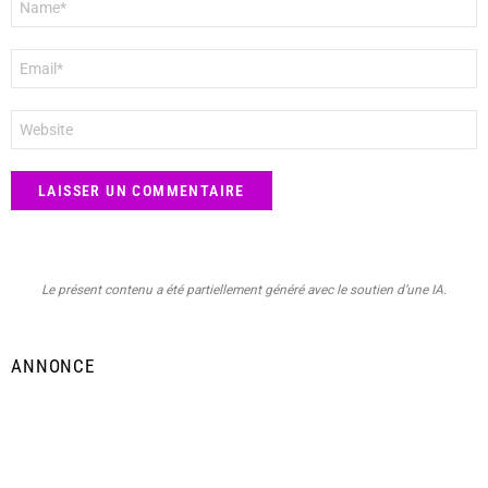
*
E-
mail
*
Site
web
Le présent contenu a été partiellement généré avec le soutien d’une IA.
ANNONCE