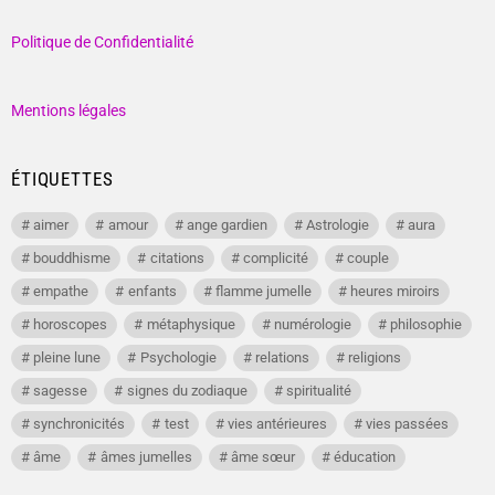
Politique de Confidentialité
Mentions légales
ÉTIQUETTES
aimer
amour
ange gardien
Astrologie
aura
bouddhisme
citations
complicité
couple
empathe
enfants
flamme jumelle
heures miroirs
horoscopes
métaphysique
numérologie
philosophie
pleine lune
Psychologie
relations
religions
sagesse
signes du zodiaque
spiritualité
synchronicités
test
vies antérieures
vies passées
âme
âmes jumelles
âme sœur
éducation