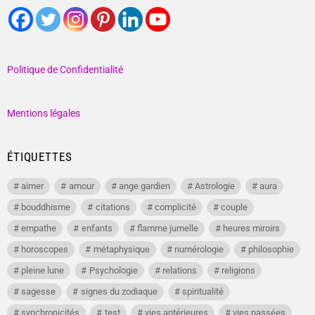
Politique de Confidentialité
Mentions légales
ÉTIQUETTES
aimer
amour
ange gardien
Astrologie
aura
bouddhisme
citations
complicité
couple
empathe
enfants
flamme jumelle
heures miroirs
horoscopes
métaphysique
numérologie
philosophie
pleine lune
Psychologie
relations
religions
sagesse
signes du zodiaque
spiritualité
synchronicités
test
vies antérieures
vies passées