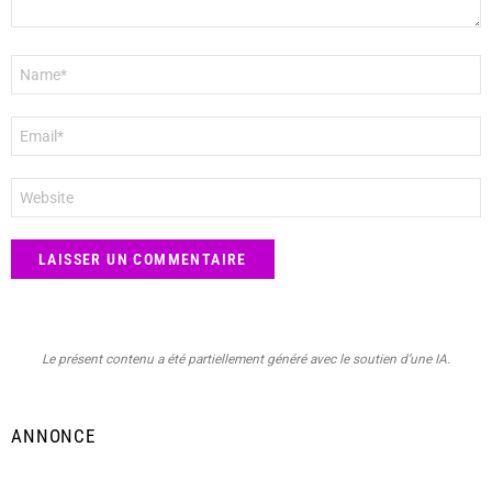
Nom
*
E-
mail
*
Site
web
Le présent contenu a été partiellement généré avec le soutien d’une IA.
ANNONCE