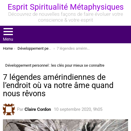
Esprit Spiritualité Métaphysiques
Découvrez de nouvelles façons de faire évoluer votre
conscience & votre esprit
Menu
You are here:
Home
Développement personnel : les clés pour mieux se connaître
7 légendes amérindiennes de l’endroit où va notre âme quand nous rêvons
Développement personnel : les clés pour mieux se connaître
7 légendes amérindiennes de
l’endroit où va notre âme quand
nous rêvons
Par
Claire Cordon
10 septembre 2020, 9h05