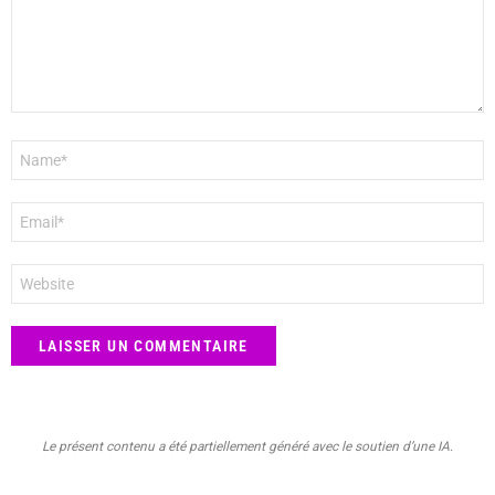
Nom
*
E-
mail
*
Site
web
Le présent contenu a été partiellement généré avec le soutien d’une IA.