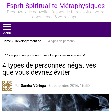
Esprit Spiritualité Métaphysiques
Découvrez de nouvelles façons de faire évoluer votre
conscience & votre esprit
Menu
You are here:
Home
Développement personnel : les clés pour mieux se connaître
4 types de personnes négatives que vous devriez éviter
Développement personnel : les clés pour mieux se connaître
4 types de personnes négatives
que vous devriez éviter
Par
Sandra Véringa
3 septembre 2016, 16h50