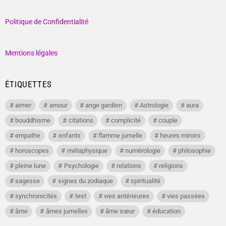
Politique de Confidentialité
Mentions légales
ÉTIQUETTES
aimer
amour
ange gardien
Astrologie
aura
bouddhisme
citations
complicité
couple
empathe
enfants
flamme jumelle
heures miroirs
horoscopes
métaphysique
numérologie
philosophie
pleine lune
Psychologie
relations
religions
sagesse
signes du zodiaque
spiritualité
synchronicités
test
vies antérieures
vies passées
âme
âmes jumelles
âme sœur
éducation