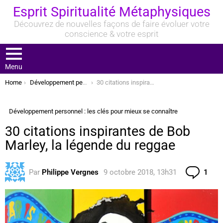
Esprit Spiritualité Métaphysiques
Découvrez de nouvelles façons de faire évoluer votre
conscience & votre esprit
Menu
You are here:
Home
Développement personnel : les clés pour mieux se connaître
30 citations inspirantes de Bob Marley, la légende du reggae
Développement personnel : les clés pour mieux se connaître
30 citations inspirantes de Bob
Marley, la légende du reggae
Com
Par
Philippe Vergnes
9 octobre 2018, 13h31
1