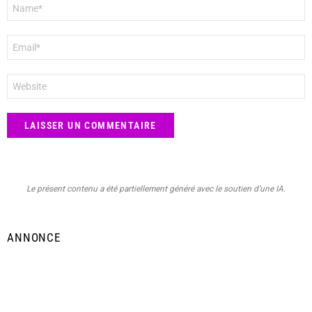
Nom
*
E-
mail
*
Site
web
Le présent contenu a été partiellement généré avec le soutien d’une IA.
ANNONCE