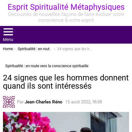
Esprit Spiritualité Métaphysiques
Découvrez de nouvelles façons de faire évoluer votre
conscience & votre esprit
Menu
You are here:
Home
Spiritualité : en route vers la conscience spirituelle
24 signes que les hommes donnent quand ils sont intéressés
Spiritualité : en route vers la conscience spirituelle
24 signes que les hommes donnent
quand ils sont intéressés
Par
Jean-Charles Réno
15 août 2022, 9h38