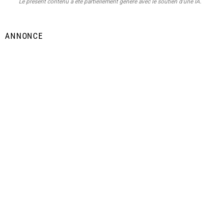
Le présent contenu a été partiellement généré avec le soutien d’une IA.
ANNONCE