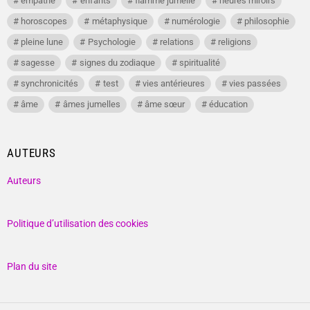
empathe
enfants
flamme jumelle
heures miroirs
horoscopes
métaphysique
numérologie
philosophie
pleine lune
Psychologie
relations
religions
sagesse
signes du zodiaque
spiritualité
synchronicités
test
vies antérieures
vies passées
âme
âmes jumelles
âme sœur
éducation
AUTEURS
Auteurs
Politique d’utilisation des cookies
Plan du site