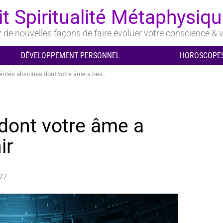
it Spiritualité Métaphysiq
de nouvelles façons de faire évoluer votre conscience & v
DÉVELOPPEMENT PERSONNEL
HOROSCOPES
ités absolues dont votre âme a besoin de se souvenir
 dont votre âme a
ir
27