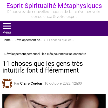
Esprit Spiritualité Métaphysiques
Découvrez de nouvelles façons de faire évoluer votre
conscience & votre esprit
Menu
You are here:
Home
Développement personnel : les clés pour mieux se connaître
11 choses que les gens très intuitifs font différemment
Développement personnel : les clés pour mieux se connaître
11 choses que les gens très
intuitifs font différemment
Par
Claire Cordon
16 octobre 2023, 12h00