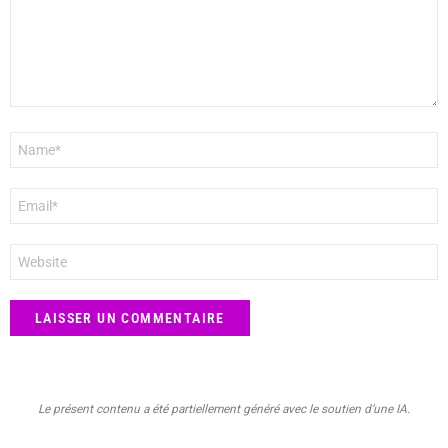
Nom
*
E-
mail
*
Site
web
Le présent contenu a été partiellement généré avec le soutien d’une IA.