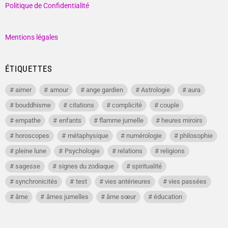
Politique de Confidentialité
Mentions légales
ÉTIQUETTES
aimer
amour
ange gardien
Astrologie
aura
bouddhisme
citations
complicité
couple
empathe
enfants
flamme jumelle
heures miroirs
horoscopes
métaphysique
numérologie
philosophie
pleine lune
Psychologie
relations
religions
sagesse
signes du zodiaque
spiritualité
synchronicités
test
vies antérieures
vies passées
âme
âmes jumelles
âme sœur
éducation