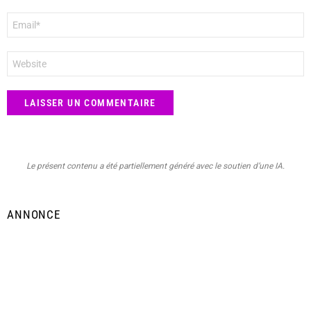
E-
mail
*
Site
web
Le présent contenu a été partiellement généré avec le soutien d’une IA.
ANNONCE