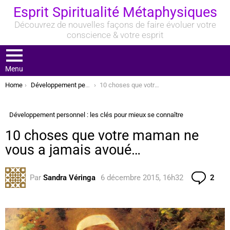
Esprit Spiritualité Métaphysiques
Découvrez de nouvelles façons de faire évoluer votre
conscience & votre esprit
Menu
You are here:
Home
Développement personnel : les clés pour mieux se connaître
10 choses que votre maman ne vous a jamais avoué…
Développement personnel : les clés pour mieux se connaître
10 choses que votre maman ne
vous a jamais avoué…
Com
Par
Sandra Véringa
6 décembre 2015, 16h32
2