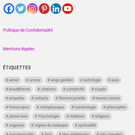
Politique de Confidentialité
Mentions légales
ÉTIQUETTES
aimer
amour
ange gardien
Astrologie
aura
bouddhisme
citations
complicité
couple
empathe
enfants
flamme jumelle
heures miroirs
horoscopes
métaphysique
numérologie
philosophie
pleine lune
Psychologie
relations
religions
sagesse
signes du zodiaque
spiritualité
synchronicités
test
vies antérieures
vies passées