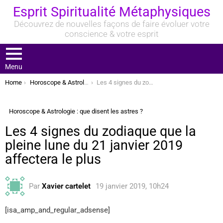
Esprit Spiritualité Métaphysiques
Découvrez de nouvelles façons de faire évoluer votre
conscience & votre esprit
Menu
You are here:
Home
Horoscope & Astrologie : que disent les astres ?
Les 4 signes du zodiaque que la pleine lune du 21 janvier 2019 affectera le plus
Horoscope & Astrologie : que disent les astres ?
Les 4 signes du zodiaque que la
pleine lune du 21 janvier 2019
affectera le plus
Par
Xavier cartelet
19 janvier 2019, 10h24
[isa_amp_and_regular_adsense]