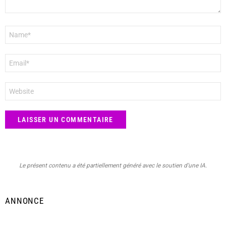
Nom
*
E-
mail
*
Site
web
Le présent contenu a été partiellement généré avec le soutien d’une IA.
ANNONCE