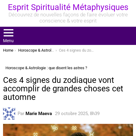
Esprit Spiritualité Métaphysiques
Découvrez de nouvelles façons de faire évoluer votre
conscience & votre esprit
Menu
You are here:
Home
Horoscope & Astrologie : que disent les astres ?
Ces 4 signes du zodiaque vont accomplir de grandes choses cet automne
Horoscope & Astrologie : que disent les astres ?
Ces 4 signes du zodiaque vont
accomplir de grandes choses cet
automne
Par
Marie Maeva
29 octobre 2025, 8h39