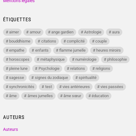
Mentions légales
ÉTIQUETTES
aimer
amour
ange gardien
Astrologie
aura
bouddhisme
citations
complicité
couple
empathe
enfants
flamme jumelle
heures miroirs
horoscopes
métaphysique
numérologie
philosophie
pleine lune
Psychologie
relations
religions
sagesse
signes du zodiaque
spiritualité
synchronicités
test
vies antérieures
vies passées
âme
âmes jumelles
âme sœur
éducation
AUTEURS
Auteurs